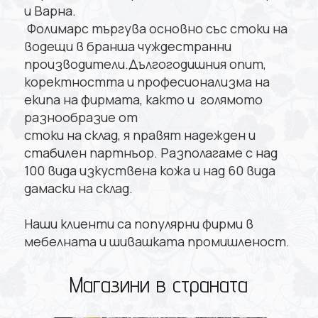
и Варна.
Фолимарс търгува основно със стоки на
водещи в бранша чуждестранни
производители.Дългогодишния опит,
коректността и професионализма на
екипа на фирмата, както и голямото
разнообразие от
стоки на склад, я правят надежден и
стабилен партнъор. Разполагаме с над
100 вида изкуствена кожа и над 60 вида
дамаски на склад.
Наши клиенти са популярни фирми в
мебелната и шивашката промишленост.
Магазини в страната