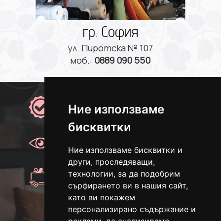
гр. София
ул. Пиротска № 107
моб.:
0889 090 550
Качество
Ние използваме
100% качествени продукти
бисквитки
Преглед
Преглед преди плащане.
Ние използваме бисквитки и
други, проследяващи,
Доставка
технологии, за да подобрим
Доставка с Еконт
сърфирането ви в нашия сайт,
като ви покажем
персонализирано съдържание и