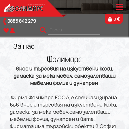
€
0
0885 842 279
За нас
Фолимарс
внос и търговия на изкуствени кожи,
дамаска за мека мебел, самозалепващи
мебелни фолиа и дунапрен
Фирма Фолимарс ЕООД е специализирана
във внос и търговия на изкуствени кожи,
дамаска за мека мебел,самозалепващи
мебелни фолиа, дунапрен и вата.
Фирмата има търговски обекти в София