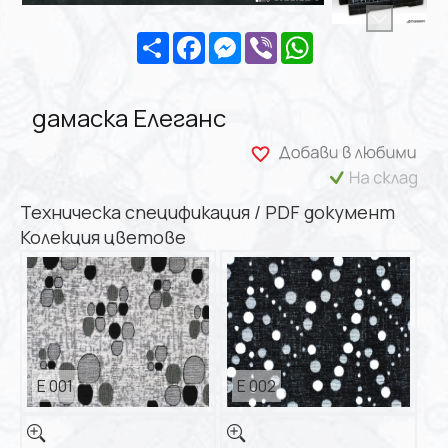
Share
Facebook
Messenger
Viber
WhatsApp
дамаска Елеганс
Техническа спецификация / PDF документ
Колекция цветове
E 001
E 002