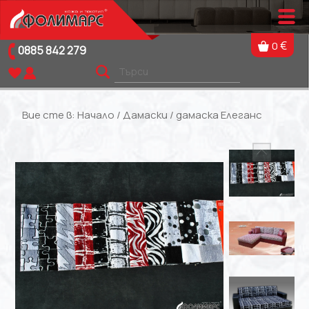
€
0
0885 842 279
Вие сте в:
Начало
/
Дамаски
/ дамаска Елеганс