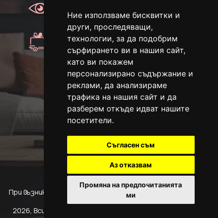
Преглед
Преглед преди плащане.
Ние използваме бисквитки и
други, проследяващи,
Доставка
технологии, за да подобрим
Доставка с Еконт
сърфирането ви в нашия сайт,
като ви покажем
персонализирано съдържание и
реклами, да анализираме
трафика на нашия сайт и да
Телефон:
разберем откъде идват нашите
+359 885 842 279
посетители.
E-mail:
Съгласен съм
info@folimars.bg
Аз отказвам
Промяна на предпочитанията
При възникване на спор, свързан с покупка онлайн, можете
ми
да ползвате сайта ОРС
2026, Всички права запазени.
Защита на личните данни
/