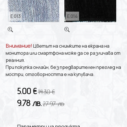
E 013
E 014
Внимание!
Цветът на снимките на екрана на
монитора или смартфона може да се различава от
реалния.
При покупка онлайн, без предварителен преглед на
мостри, отговорността е на купувача.
5.00
€
14.30
€
9.78
лв.
27.97
лв.
Параметри на продукта