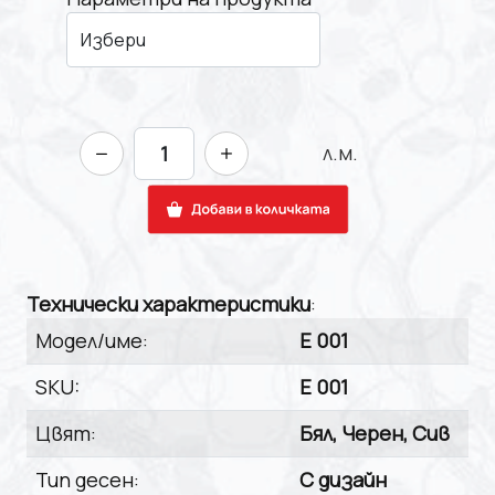
л.м.
Технически характеристики
:
Модел/име:
E 001
SKU:
E 001
Цвят:
Бял, Черен, Сив
Тип десен:
С дизайн