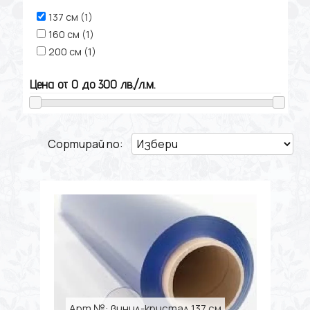
137 см (1)
160 см (1)
200 см (1)
Цена от
0
до
300
лв./л.м.
Сортирай по:
Арт.№: винил-кристал 137 см