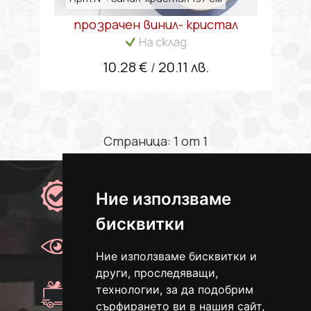
прозрачен винил- кристал
10.28 €
20.11 лв.
/
Страница: 1 от 1
Качество
Ние използваме
100% качествени продукти
бисквитки
Преглед
Преглед преди плащане.
Ние използваме бисквитки и
други, проследяващи,
Доставка
технологии, за да подобрим
Доставка с Еконт
сърфирането ви в нашия сайт,